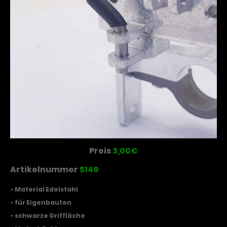
Preis
3,00€
Artikelnummer
5149
- Material Edelstahl
- für Eigenbauten
- schwarze Griffläche