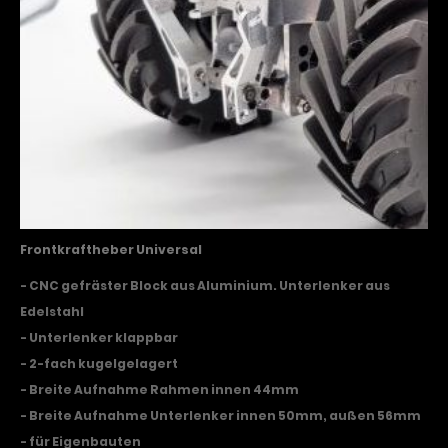
Frontkraftheber Universal
- CNC gefräster Block aus Aluminium. Unterlenker aus
Edelstahl
- Unterlenker klappbar
- 2-fach kugelgelagert
- Breite Aufnahme Rahmen innen 44mm
- Breite Aufnahme Unterlenker innen 50mm, außen 56mm
- für Eigenbauten