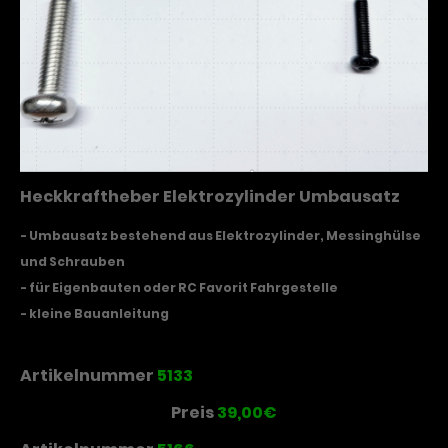
Heckkraftheber Elektrozylinder Umbausatz
- Umbausatz bestehend aus Elektrozylinder, Messinghülse
und Schrauben
- für Eigenbauten oder RC Favorit Fahrgestelle
- kleine Bauanleitung
Artikelnummer
5133
Preis
39,00€