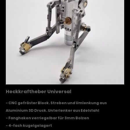
Heckkraftheber Universal
- CNC gefräster Block. Streben und Umlenkung aus
Aluminium 3D Druck. Unterlenker aus Edelstahl
- Fanghaken verriegelbar für 3mm Bolzen
- 4-fach kugelgelagert