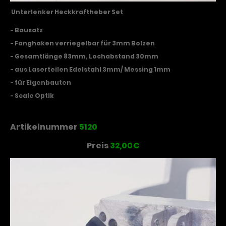
Unterlenker Heckkraftheber Set
- Bausatz
- Fanghaken verriegelbar für 3mm Bolzen
- Gesamtlänge 83mm, Lochabstand 30mm
- aus Laserteilen Edelstahl 3mm/ Messing 1mm
- für Eigenbauten
- Scale Optik
Artikelnummer
5120
Preis
32,00€