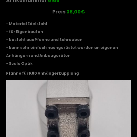
Artikelnummer
5166
Preis
38,00€
- Material Edelstahl
- für Eigenbauten
- besteht aus Pfanne und Schrauben
- kann sehr einfach nachgerüstet werden an eigenen
Anhängern und Anbaugeräten
- Scale Optik
Pfanne für K80 Anhängerkupplung