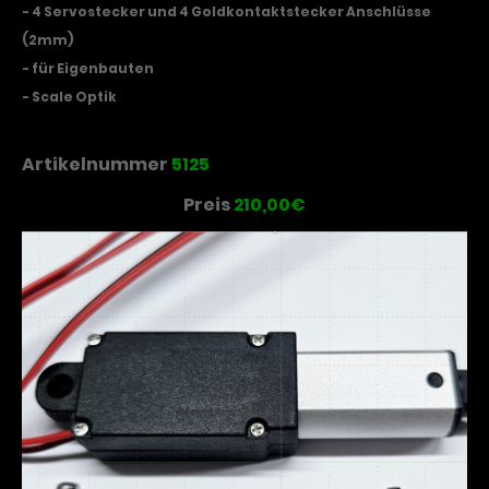
- 4 Servostecker und 4 Goldkontaktstecker Anschlüsse
(2mm)
- für Eigenbauten
- Scale Optik
Artikelnummer
5125
Preis
210,00€