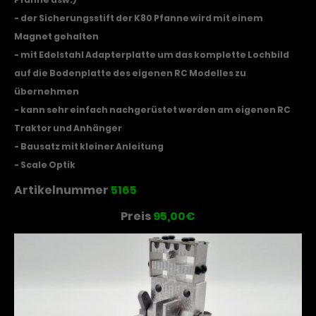
- der Sicherungsstift der K80 Pfanne wird mit einem
Magnet gehalten
- mit Edelstahl Adapterplatte um das komplette Lochbild
auf die Bodenplatte des eigenen RC Modelles zu
übernehmen
- kann sehr einfach nachgerüstet werden am eigenen RC
Traktor und Anhänger
- Bausatz mit kleiner Anleitung
- Scale Optik
Artikelnummer
5165
Preis
95,00€