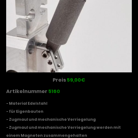
Preis
59,00€
Artikelnummer
5160
- Material Edelstahl
- für Eigenbauten
- Zugmaul und mechanische Verriegelung
- Zugmaul und mechanische Verriegelung werden mit
einem Magneten zusammengehalten