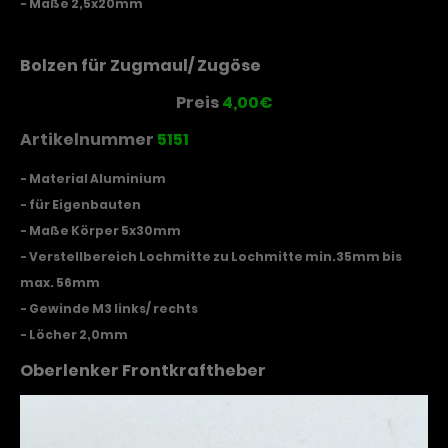
- Maße 2,5x20mm
Bolzen für Zugmaul/ Zugöse
Preis
4,00€
Artikelnummer
5151
- Material Aluminium
- für Eigenbauten
- Maße Körper 5x30mm
- Verstellbereich Lochmitte zu Lochmitte min.35mm bis
max. 56mm
- Gewinde M3 links/ rechts
- Löcher 2,0mm
Oberlenker Frontkraftheber