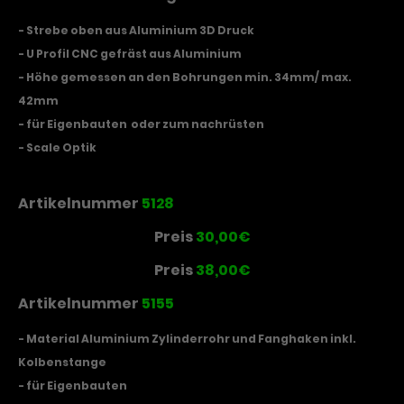
- Strebe oben aus Aluminium 3D Druck
- U Profil CNC gefräst aus Aluminium
- Höhe gemessen an den Bohrungen min. 34mm/ max.
42mm
- für Eigenbauten oder zum nachrüsten
- Scale Optik
Artikelnummer
5128
Preis
30,00€
Preis
38,00€
Artikelnummer
5155
- Material Aluminium Zylinderrohr und Fanghaken inkl.
Kolbenstange
- für Eigenbauten