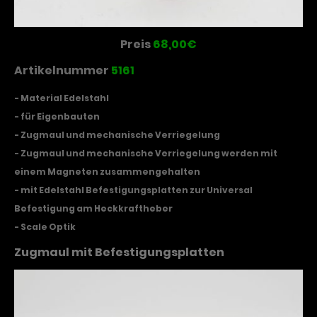
Preis
68,00€
Artikelnummer
5161
- Material Edelstahl
- für Eigenbauten
- Zugmaul und mechanische Verriegelung
- Zugmaul und mechanische Verriegelung werden mit
einem Magneten zusammengehalten
- mit Edelstahl Befestigungsplatten zur Universal
Befestigung am Heckkraftheber
- Scale Optik
Zugmaul mit Befestigungsplatten