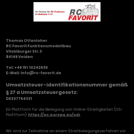
Thomas Ottenloher
RC Favorit Funktionsmodellbau
Vilsbiburger Str.3
84149 Velden
Tel: +49 151 10242635
E-Mail: info@rc-favorit.de
Umsatzsteuer-Identifikationsnummer gemäß
§ 27 a Umsatzsteuergesetz:
DE337754331
EU-Plattform für die Beilegung von Online-Streitigkeiten (OS-
Plattform):
https://ec.europa.eu/odr
Wir sind zur Teilnahme an einem Streitbelegungsverfahren vor